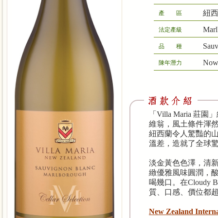
紐西蘭
產 區
Marl
法定產級
Sauv
品 種
No
陳年潛力
「Villa Maria
維翁，風土條件渾
紐西蘭令人驚豔的
溫差，造就了全球
淡金黃色色澤，清
緻優雅風味圓潤，
喝幾口。在Cloudy 
質、口感、價位都超越C
New Zealand Inter