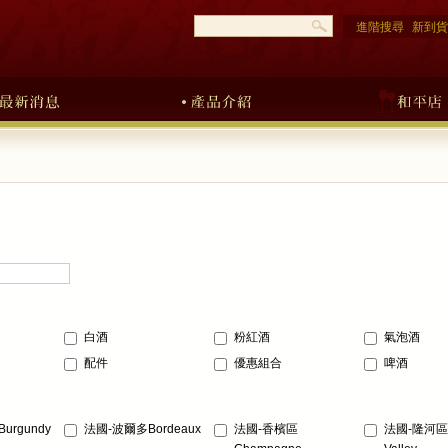
進階搜尋
新到貨
白酒
粉紅酒
氣泡酒
配件
優惠組合
啤酒
urgundy
法國-波爾多Bordeaux
法國-香檳區
法國-隆河區