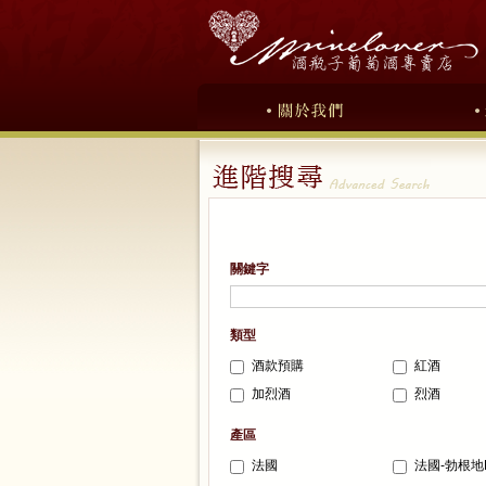
關鍵字
類型
酒款預購
紅酒
加烈酒
烈酒
產區
法國
法國-勃根地B