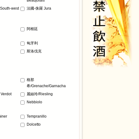
Beaujolais
uth-west
法國-侏羅 Jura
阿根廷
匈牙利
斯洛伐克
格那
希/Grenache/Garnacha
Verdot
麗絲玲/Riesling
Nebbiolo
iner
Tempranillo
Dolcetto