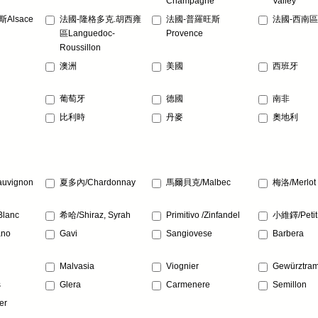
Champagne
Valley
Alsace
法國-隆格多克.胡西雍
法國-普羅旺斯
法國-西南區So
區Languedoc-
Provence
Roussillon
澳洲
美國
西班牙
葡萄牙
德國
南非
比利時
丹麥
奧地利
auvignon
夏多內/Chardonnay
馬爾貝克/Malbec
梅洛/Merlot
Blanc
希哈/Shiraz, Syrah
Primitivo /Zinfandel
小維鐸/Petit 
ano
Gavi
Sangiovese
Barbera
Malvasia
Viognier
Gewürztram
s
Glera
Carmenere
Semillon
er