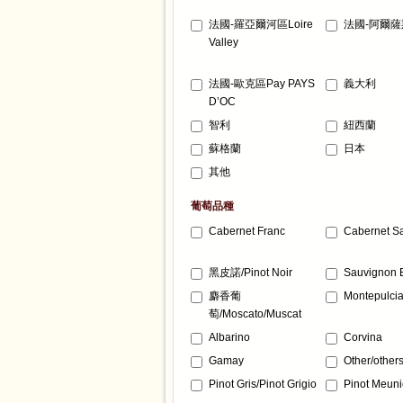
法國-羅亞爾河區Loire
法國-阿爾薩斯
Valley
法國-歐克區Pay PAYS
義大利
D’OC
智利
紐西蘭
蘇格蘭
日本
其他
葡萄品種
Cabernet Franc
Cabernet S
黑皮諾/Pinot Noir
Sauvignon 
麝香葡
Montepulci
萄/Moscato/Muscat
Albarino
Corvina
Gamay
Other/other
Pinot Gris/Pinot Grigio
Pinot Meuni