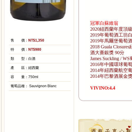
冠軍白蘇維翁
2020紐西蘭年度頂
2019年葡萄酒工坊
售 價：
NT$1,350
2019年馬爾堡葡萄
2018 Guala Clo
特 價：
NT$980
酒大賽銀獎 90分
James Suckling 
類 型：
白酒
2016年中國環球葡
產 區：
紐西蘭
2014年紐西蘭航空葡
2014年巴黎酒展金
容 量：
750ml
葡萄品種：
Sauvignon Blanc
VIVINO:4.4