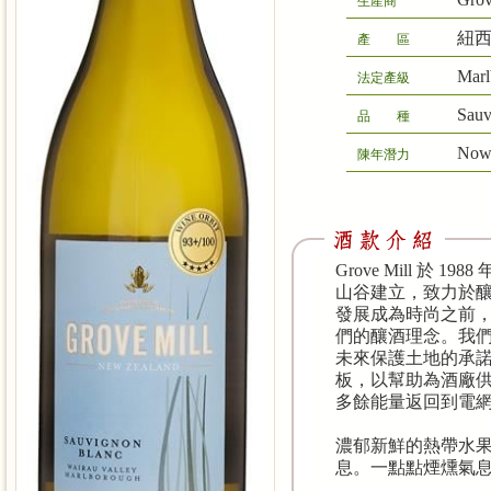
生產商
紐西
產 區
Marl
法定產級
Sauv
品 種
Now
陳年潛力
Grove Mill 於 
山谷建立，致力於
發展成為時尚之前，G
們的釀酒理念。我
未來保護土地的承諾
板，以幫助為酒廠
多餘能量返回到電
濃郁新鮮的熱帶水
息。一點點煙燻氣