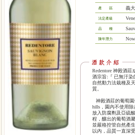
義
產 區
Vene
法定產級
Sauv
品 種
No
陳年潛力
Redentore 神殿酒
酒宗旨:『 已無汙
自然動力法栽種及
質。
神殿酒莊的葡萄園位於Piave
hills，園內不
放入防腐劑及亞硫
程，釀出的葡萄酒
並嚴格控管自然產生
以內，品質一直深