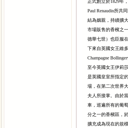
正式創立於
1829
年
Paul Renaudin
所共同
結為姻親，持續擴
市場販售的香檳之
德華七世）也臣服
下來自英國女王維
Champagne Bollinger
至今英國女王伊莉
是英國皇室所指定
場，在第二次世界
夫人所接掌。由於
車，巡遍所有的葡
分之一的香檳區，
擴充成為現在的規