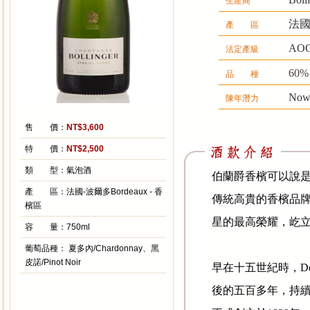
生產商
法國
產 區
AOC
法定產級
60% 
品 種
Now
陳年潛力
售 價：
NT$3,600
特 價：
NT$2,500
類 型：
氣泡酒
伯蘭爵香檳可以說
產 區：
法國-波爾多Bordeaux - 香
傳統高貴的香檳品
檳區
星的最高榮耀，屹
容 量：
750ml
葡萄品種：
夏多內/Chardonnay、黑
皮諾/Pinot Noir
早在十五世紀時，
De
後的五百多年，持