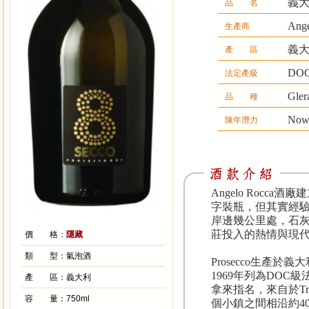
義大
品 名
Ang
生產商
義大利
產 區
DOC,
法定產級
Gler
品 種
No
陳年潛力
Angelo Rocca
字裝瓶，但其實經驗非常
岸邊幾公里處，石
莊投入的熱情與現
價 格：
隱藏
類 型：
氣泡酒
Prosecco生產於義大利
1969年列為DOC級
產 區：
義大利
拿來指名，來自於Trevis
容 量：
750ml
個小鎮之間相沿約40