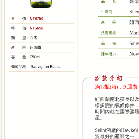
喜
品 名
Sil
生產商
售 價：
NT$750
紐西
產 區
特 價：
NT$650
Marl
法定產級
類 型：
白酒
Sauv
品 種
產 區：
紐西蘭
No
陳年潛力
容 量：
750ml
葡萄品種：
Sauvignon Blanc
滿12瓶(箱)，免運
紐西蘭南北狹長以
樣多變的氣候條件
時間內就在國際酒
星。
Selini酒廠的Hawke's
質最好的產區之ㄧ