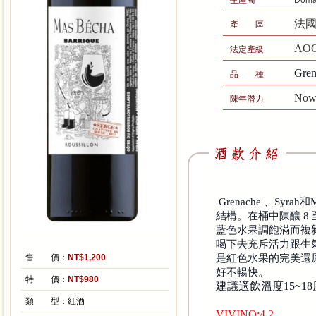
生產商
Dom
法國
產 區
AO
法定產級
Gre
品 種
Now
陳年潛力
Grenache 、Sy
結構。在桶中陳釀 8
藍色水果調飽滿而複
喝下去充斥活力跟生
是紅色水果的完美還
售 價：
NT$1,200
好不暢快。
特 價：
NT$980
建議適飲溫度
15~18
類 型：
紅酒
VIVINO:4.2