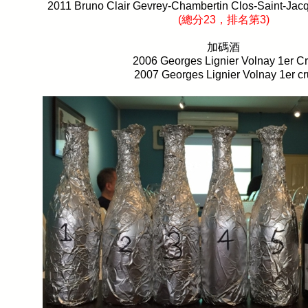
2011 Bruno Clair Gevrey-Chambertin Clos-Saint-Jac
(
總分
23
，排名第
3)
加碼酒
2006 Georges Lignier Volnay 1er C
2007 Georges Lignier Volnay 1er cr