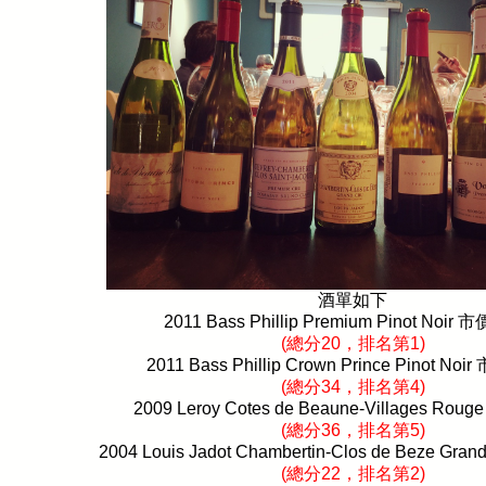
酒單如下
2011 Bass Phillip Premium Pinot Noir
市
(
總分
20
，排名第
1)
2011 Bass Phillip Crown Prince Pinot Noir
(
總分
34
，排名第
4)
2009 Leroy Cotes de Beaune-Villages Roug
(
總分
36
，排名第
5)
2004 Louis Jadot Chambertin-Clos de Beze Gran
(
總分
22
，排名第
2)