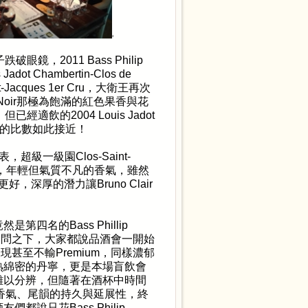
子跌破眼鏡，
2011 Bass Philip
 Jadot Chambertin-Clos de
t-Jacques 1er Cru
，大衛王再次
Noir
那極為飽滿的紅色果香與花
，但已經適飲的
2004 Louis Jadot
的比數如此接近！
表，超級一級園
Clos-Saint-
，年輕但氣質不凡的香氣，雖然
更好，深厚的潛力讓
Bruno Clair
竟然是第四名的
Bass Phillip
一問之下，大家都說品酒會一開始
表現甚至不輸
Premium
，同樣濃郁
熟綿密的丹寧，更是本場盲飲會
難以分辨，但隨著在酒杯中時間
香氣、尾韻的持久與延展性，終
酒友們都說只花
Bass Philip