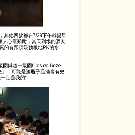
，其他四款都在
7/29
下午就提早
讓人心癢難耐，當天到場的酒友
真的有跟頂級勃根地
PK
的水
級園與超一級園
Clos de Beze
夫」，可能是酒瓶子品酒會有史
金一定是我的
”
！