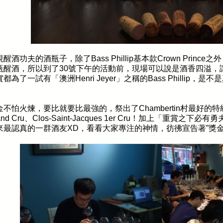
視醒酒功夫的酒瓶子，除了
Bass Phillip
基本款
Crown Prince
之外
瓶醒酒，所以到了
30
號下午的活動前，現場可以說是酒香四溢，
實都為了一試有「澳洲
Henri Jeyer
」之稱的
Bass Phillip
，是不是
。
金不怕火煉，要比就要比最強的，祭出了
Chambertin
村最好的特
nd Cru
、
Clos-Saint-Jacques 1er Cru
！加上「重賞之下必有勇
來最認真的一群酒友
XD
，看看大家專注的神情，彷彿宣告著
”
獎