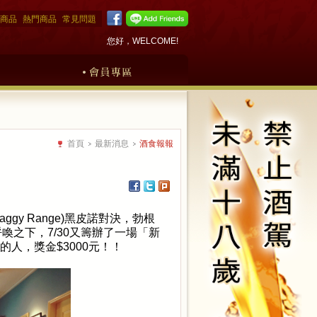
商品
熱門商品
常見問題
您好，WELCOME!
首頁
最新消息
酒食報報
raggy Range)
黑皮諾對決，勃根
呼喚之下，
7/30
又籌辦了一場「新
的人，獎金
$3000
元！！