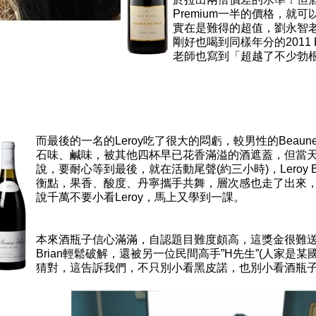
Premium
一半的價格，就可
實在是難得的超值，劉永智
剛好也喝到同樣年分的
2011 
老師也寫到「超越了不少勃
的好
。
而最後的一名的
Leroy
吃了很大的悶虧，較男性的
Beaune
石味、鹹味，被其他四杯早已花香滿溢的酒遮蓋，但當
說，要耐心等到最後，就在活動尾聲
(
約三小時
)
，
Leroy 
衡點，果香、酸度、丹寧攜手共舞，層次感也走了出來
說千萬不要小看
Leroy
，馬上又學到一課。
本來酒瓶子信心滿滿，自認題目難度頗高，這獎金很難
Brian
輕鬆破解，還被另一位民間高手
”H
先生
”(
人家是某
猜對，這告訴我們，不只別小看黑皮諾，也別小看酒瓶