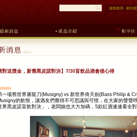
進階搜尋
新到貨
猜對送獎金，新舊黑皮諾對決】7/30盲飲品酒會後心得
/08/04
第一場舊世界屠龍刀
(Musigny) vs
新世界倚天劍
(Bass Philip & C
usigny
的飲恨，讓酒友們覺得不可思議與可惜，在大家的聲聲
世界黑皮諾盲飲對決」，老闆娘也大方加碼，
5
款紅酒連連看全對