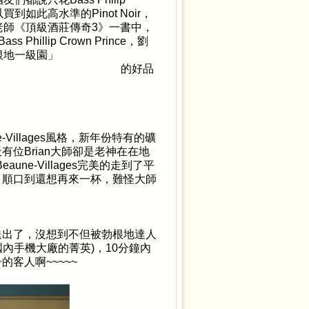
以買到如此高水準的
Pinot Noir
，
老師《頂級酒莊傳奇
3
》一書中，
Bass Phillip Crown Prince
，劉
根地一級園」
品
-Villages
風格，新年份特有的礦
天有位
Brian
大師卻是老神在在地
Beaune-Villages
完美的走到了平
，順口到還想再來一杯，難怪大師
送出了，沒想到不但被勃根地達人
國內手機大廠的菁英
)
，
10
分鐘內
子的客人啊
~~~~~