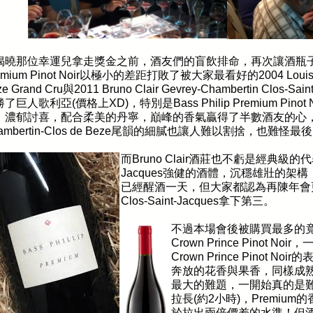
揭曉那位幸運兒拿走獎金之前，酒友們的盲飲排命，再次讓酒瓶
mium Pinot Noir
以極小的差距打敗了被大家最看好的
2004 Louis
e Grand Cru
與
2011 Bruno Clair Gevrey-Chambertin Clos-Sain
勝了巨人歌利亞
(
價格上
XD)
，特別是
Bass Philip Premium Pinot 
，濃郁討喜，配合柔美的丹寧，巔峰的香氣贏得了半數酒友的心
mbertin-Clos de Beze
尾韻的細膩也讓人難以割捨，也難怪最後
而
Bruno Clair
酒莊也不虧是經典級的代
Jacques
強健的酒體，沉穩雄壯的架構
已經醒酒一天，但大家都認為再陳年會
Clos-Saint-Jacques
拿下第三。
不過本場會後被購買最多的
Crown Prince Pinot Noir
，
Crown Prince Pinot Noir
的
奔放的花香與果香，同樣成
最大的難題，一開始真的是
拉長
(
約
2
小時
)
，
Premium
的
於拉出兩倍價差的水準！但