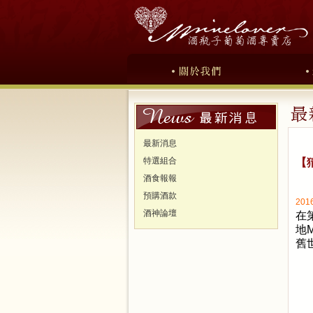
最新消息
特選組合
【
酒食報報
預購酒款
2016
酒神論壇
在
地
M
舊