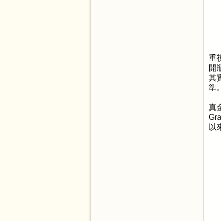
重
開
其
準
真
Gra
以