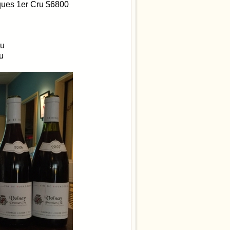
ques 1er Cru $6800
ru
u