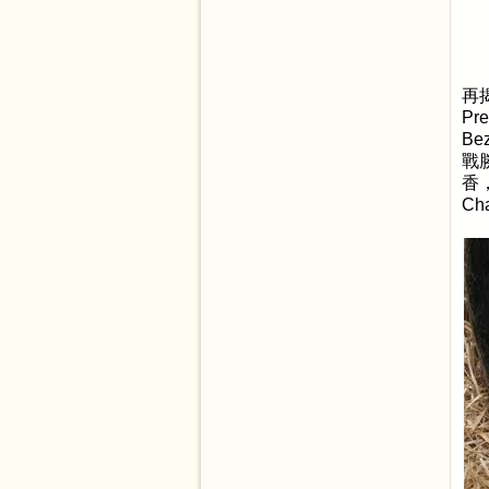
再
Pre
Bez
戰
香
Cha